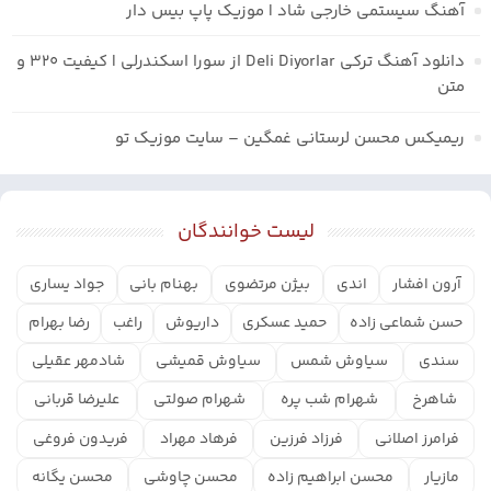
آهنگ سیستمی خارجی شاد | موزیک پاپ بیس دار
دانلود آهنگ ترکی Deli Diyorlar از سورا اسکندرلی | کیفیت ۳۲۰ و
متن
ریمیکس محسن لرستانی غمگین – سایت موزیک تو
لیست خوانندگان
آرون افشار
اندی
بیژن مرتضوی
بهنام بانی
جواد یساری
حسن شماعی زاده
حمید عسکری
داریوش
راغب
رضا بهرام
سندی
سیاوش شمس
سیاوش قمیشی
شادمهر عقیلی
شاهرخ
شهرام شب پره
شهرام صولتی
علیرضا قربانی
فرامرز اصلانی
فرزاد فرزین
فرهاد مهراد
فریدون فروغی
مازیار
محسن ابراهیم زاده
محسن چاوشی
محسن یگانه