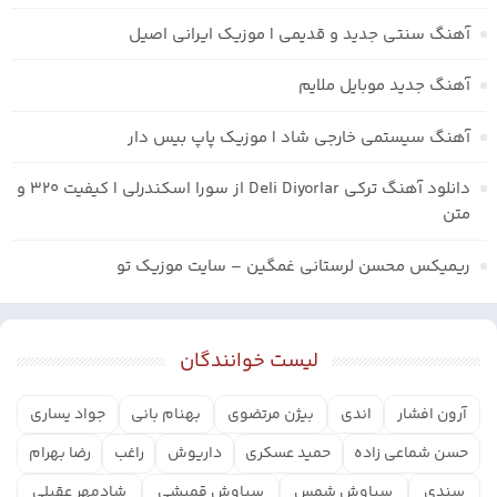
آهنگ سنتی جدید و قدیمی | موزیک ایرانی اصیل
آهنگ جدید موبایل ملایم
آهنگ سیستمی خارجی شاد | موزیک پاپ بیس دار
دانلود آهنگ ترکی Deli Diyorlar از سورا اسکندرلی | کیفیت ۳۲۰ و
متن
ریمیکس محسن لرستانی غمگین – سایت موزیک تو
لیست خوانندگان
آرون افشار
اندی
بیژن مرتضوی
بهنام بانی
جواد یساری
حسن شماعی زاده
حمید عسکری
داریوش
راغب
رضا بهرام
سندی
سیاوش شمس
سیاوش قمیشی
شادمهر عقیلی