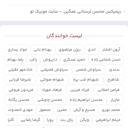
ریمیکس محسن لرستانی غمگین – سایت موزیک تو
لیست خوانندگان
آرون افشار
اندی
بیژن مرتضوی
بهنام بانی
جواد یساری
حسن شماعی زاده
حمید عسکری
داریوش
راغب
رضا بهرام
سندی
سیاوش شمس
سیاوش قمیشی
شادمهر عقیلی
شاهرخ
شهرام شب پره
شهرام صولتی
علیرضا قربانی
فرامرز اصلانی
فرزاد فرزین
فرهاد مهراد
فریدون فروغی
مازیار
محسن ابراهیم زاده
محسن چاوشی
محسن یگانه
محمد نوری
مسیح و آرش
معین
منصور
مهدی احمدوند
میثم ابراهیمی
ویگن
پازل بند
پویا
گرشا رضایی
گلپا