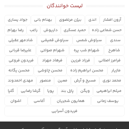
لیست خوانندگان
آرون افشار
اندی
بیژن مرتضوی
بهنام بانی
جواد یساری
حسن شماعی زاده
حمید عسکری
داریوش
راغب
رضا بهرام
سندی
سیاوش شمس
سیاوش قمیشی
شادمهر عقیلی
شاهرخ
شهرام شب پره
شهرام صولتی
علیرضا قربانی
فرامرز اصلانی
فرزاد فرزین
فرهاد مهراد
فریدون فروغی
مازیار
محسن ابراهیم زاده
محسن چاوشی
محسن یگانه
محمد نوری
مسیح و آرش
معین
منصور
مهدی احمدوند
میثم ابراهیمی
ویگن
پازل بند
پویا
گرشا رضایی
گلپا
یوسف زمانی
همایون شجریان
آغاسی
اشوان
فریدون آسرایی