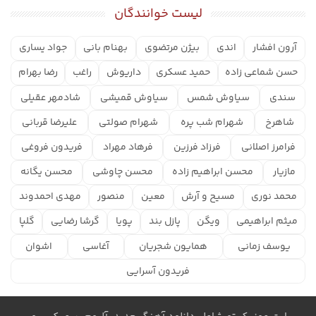
لیست خوانندگان
آرون افشار
اندی
بیژن مرتضوی
بهنام بانی
جواد یساری
حسن شماعی زاده
حمید عسکری
داریوش
راغب
رضا بهرام
سندی
سیاوش شمس
سیاوش قمیشی
شادمهر عقیلی
شاهرخ
شهرام شب پره
شهرام صولتی
علیرضا قربانی
فرامرز اصلانی
فرزاد فرزین
فرهاد مهراد
فریدون فروغی
مازیار
محسن ابراهیم زاده
محسن چاوشی
محسن یگانه
محمد نوری
مسیح و آرش
معین
منصور
مهدی احمدوند
میثم ابراهیمی
ویگن
پازل بند
پویا
گرشا رضایی
گلپا
یوسف زمانی
همایون شجریان
آغاسی
اشوان
فریدون آسرایی