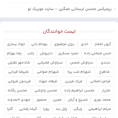
ریمیکس محسن لرستانی غمگین – سایت موزیک تو
لیست خوانندگان
آرون افشار
اندی
بیژن مرتضوی
بهنام بانی
جواد یساری
حسن شماعی زاده
حمید عسکری
داریوش
راغب
رضا بهرام
سندی
سیاوش شمس
سیاوش قمیشی
شادمهر عقیلی
شاهرخ
شهرام شب پره
شهرام صولتی
علیرضا قربانی
فرامرز اصلانی
فرزاد فرزین
فرهاد مهراد
فریدون فروغی
مازیار
محسن ابراهیم زاده
محسن چاوشی
محسن یگانه
محمد نوری
مسیح و آرش
معین
منصور
مهدی احمدوند
میثم ابراهیمی
ویگن
پازل بند
پویا
گرشا رضایی
گلپا