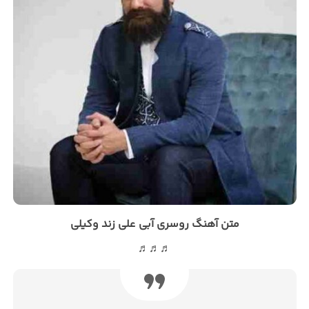
متن آهنگ روسری آبی علی زند وکیلی
♬♬♬