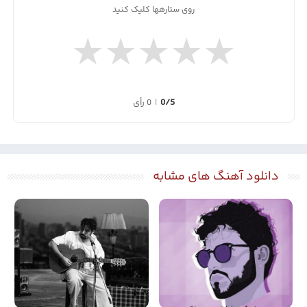
روی ستارهها کلیک کنید
★
★
★
★
★
0/5
|
0 رأی
دانلود آهنگ های مشابه