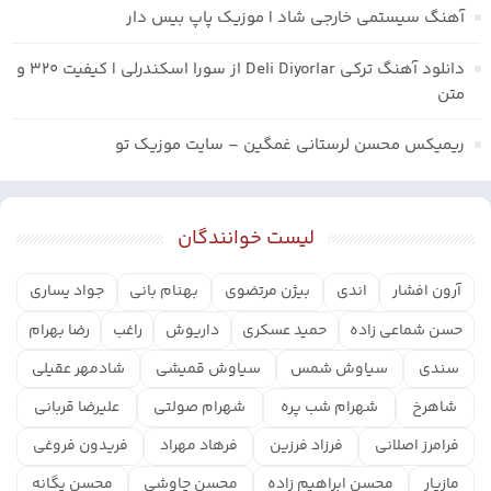
آهنگ سیستمی خارجی شاد | موزیک پاپ بیس دار
دانلود آهنگ ترکی Deli Diyorlar از سورا اسکندرلی | کیفیت ۳۲۰ و
متن
ریمیکس محسن لرستانی غمگین – سایت موزیک تو
لیست خوانندگان
آرون افشار
اندی
بیژن مرتضوی
بهنام بانی
جواد یساری
حسن شماعی زاده
حمید عسکری
داریوش
راغب
رضا بهرام
سندی
سیاوش شمس
سیاوش قمیشی
شادمهر عقیلی
شاهرخ
شهرام شب پره
شهرام صولتی
علیرضا قربانی
فرامرز اصلانی
فرزاد فرزین
فرهاد مهراد
فریدون فروغی
مازیار
محسن ابراهیم زاده
محسن چاوشی
محسن یگانه