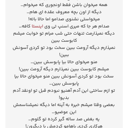
همه میخوان باشن فقط اونجوری که میخوام…
دیگه از اون بچه معروف عقده ای هام…
میخواستی نشنوی صدامو اما حالا باته!
صدام هر جا که میری اسنپ تی وی
اینستا
کافه…
دیگه نمیذارمت تنهات حتی شب میام تو خوابت میشم
کابوست ببین
نمیذارم دیگه آرومت ببین سخت بود تو کردی آسونش
ببین!
منو میخوای حالا بیا پابوسش ببین…
میشم کابوست ببین نمیذارم دیگه آرومت ببین!
سخت بود تو کردی آسونش ببین منو میخوای حالا بیا
پابوسش ببین…
تو ازم ساختی این آدم آهنیو نبودم قبل تو اونقد آدم
بدیو!
بعضی وقتا میشم خیره به آینه اما دیگه نمیشناسمش
این عوضیو…
یه بغض صد ساله گیر کرده تو گلوم…
هرکاری کردی باهامو کردمش با دیگرون!