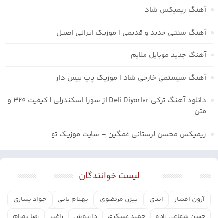
آهنگ ریمیکس شاد
آهنگ سنتی جدید و قدیمی | موزیک ایرانی اصیل
آهنگ جدید موبایل ملایم
آهنگ سیستمی خارجی شاد | موزیک پاپ بیس دار
دانلود آهنگ ترکی Deli Diyorlar از سورا اسکندرلی | کیفیت ۳۲۰ و
متن
ریمیکس محسن لرستانی غمگین – سایت موزیک تو
لیست خوانندگان
آرون افشار
اندی
بیژن مرتضوی
بهنام بانی
جواد یساری
حسن شماعی زاده
حمید عسکری
داریوش
راغب
رضا بهرام