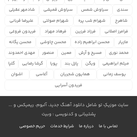
سندی
سیاوش شمس
سیاوش قمیشی
شادمهر عقیلی
شاهرخ
شهرام شب پره
شهرام صولتی
علیرضا قربانی
فرامرز اصلانی
فرزاد فرزین
فرهاد مهراد
فریدون فروغی
مازیار
محسن ابراهیم زاده
محسن چاوشی
محسن یگانه
محمد نوری
مسیح و آرش
معین
منصور
مهدی احمدوند
میثم ابراهیمی
ویگن
پازل بند
پویا
گرشا رضایی
گلپا
یوسف زمانی
همایون شجریان
آغاسی
اشوان
فریدون آسرایی
سایت موزیکِ تو شامل دانلود آهنگ جدید، آلبوم، ریمیکس و ...
پشتیبانی و کدنویسی : وبیت
تماس با ما
درباره ما
شرایط خدمات
حریم خصوصی