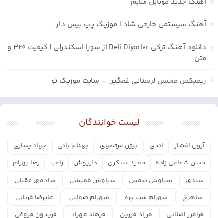
آهنگ جدید موبایل ملایم
آهنگ سیستمی خارجی شاد | موزیک پاپ بیس دار
دانلود آهنگ ترکی Deli Diyorlar از سورا اسکندرلی | کیفیت ۳۲۰ و
متن
ریمیکس محسن لرستانی غمگین – سایت موزیک تو
لیست خوانندگان
آرون افشار
اندی
بیژن مرتضوی
بهنام بانی
جواد یساری
حسن شماعی زاده
حمید عسکری
داریوش
راغب
رضا بهرام
سندی
سیاوش شمس
سیاوش قمیشی
شادمهر عقیلی
شاهرخ
شهرام شب پره
شهرام صولتی
علیرضا قربانی
فرامرز اصلانی
فرزاد فرزین
فرهاد مهراد
فریدون فروغی