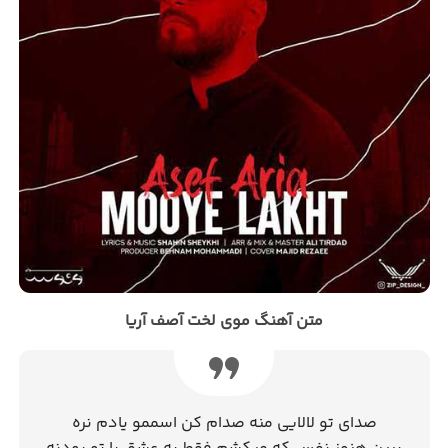
متن آهنگ موی لخت آصف آریا
صدای تو لالایی منه صدام کن اسممو یادم نره