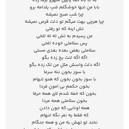
به جا بالا کف پایین شهرو برف زده
بابا منِ تنها خوشگلم شبِ یلدامه برو
چرا شبِ صبح نمیشه
چرا هرچی بهت میگم تو دلت قرص نمیشه
تش اینه که تو رفتی
من رسیدم به تش ته ته تلخی
پس سلامتی خوده تلخی
سلامتی بغضِ بعده بعدی مستی
اگه اگه تنت یخ زده بگو
اگه دلت واسش مثلِ من لک زده بگو
با سوز بخون ننه سرما
با سوز بخون بخون که هنو تنهام
بخون حکممِ بی امونِ فردا
بخون که خفه شدم لای همه حرفا
بخون سلامتی همه مردا
همه اونایی که جون دادن
که فقط یه نفر نگه تنهام
نخند تو تهش به من و همه جنگام