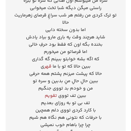
سره من میبوسم اون طنابی که سره تو ببره
راستی میگن دیگه شبا تخت میخوابی
تو ترک کردی من رفتم هر شب سراغِ قرصای زهرماریت
حالا
اما بدون سخته دایی
شاید هرچند وقت یه باری مارو بیاد یادش
بخنده بگه اون که فقط بود حرفِ خالی
اما قرصاتو من میخورم
که اگه بشه خوابتو ببینم گه گداری
ببین حالا که تو با ما
قهر
ی
حالا که پیشت میزنم پشتم همه حرفی
ببین حالِ حالِ منِ بدبین و سره تو
من و خودم بد تووی جنگیم
ببین تف تووی
تقویم
تف بی تو به روزای بعدیم
با کارد کردی تووی دلم همچین
با حرفات که نتونی هم نگاه هم شیم
چرا چرا باهام خوب نمیشی