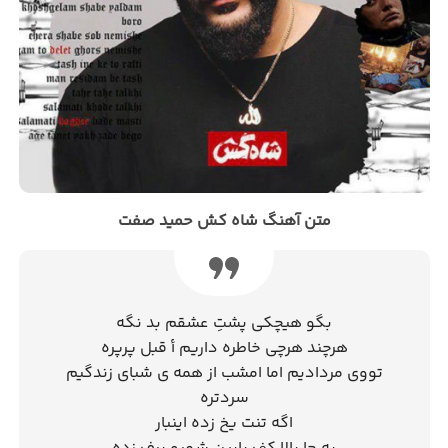
متن آهنگ شاه کش حمید صفت
بگو هیچکی پشتِ عشقم بد نگه
هرچند هرچی خاطره داریم أ قبل پرپره
تووی مردادیم اما امشب از همه ی شبای زندگیم
سردتره
اگه تنت یخ زده اینبار