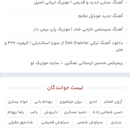
آهنگ سنتی جدید و قدیمی | موزیک ایرانی اصیل
آهنگ جدید موبایل ملایم
آهنگ سیستمی خارجی شاد | موزیک پاپ بیس دار
دانلود آهنگ ترکی Deli Diyorlar از سورا اسکندرلی | کیفیت ۳۲۰ و
متن
ریمیکس محسن لرستانی غمگین – سایت موزیک تو
لیست خوانندگان
آرون افشار
اندی
بیژن مرتضوی
بهنام بانی
جواد یساری
حسن شماعی زاده
حمید عسکری
داریوش
راغب
رضا بهرام
سندی
سیاوش شمس
سیاوش قمیشی
شادمهر عقیلی