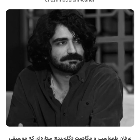
CheshmoDelomRoshan
عرفان طهماسبی و مگاهیت «گلوبند»؛ ستاره‌ای که موسیقی