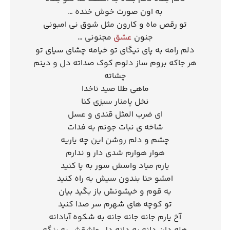
به اون صورت خوش خنده …
تو رقص ماه و کارون مثل شوق نی امبونی
جنون
عشق
مجنونی …
دلم رامه به پای نیگای تو خیامه چشای سیای تو
هر جاکه بروم ساز دلوم کوک صداته دل و دینم
چشاته
ماهی طلا صید ناخدا
نخل پامنار سبزی کنا
ای ضرب المثل قندی و عسل
شاخه ی نبات جونم به فدات
چشم و دلم روشن این چه یاریه
هوار هوارم شدی دار و ندارم
یارم میاد واسش سور به پا کنید
امشو حنا بندون سیش به راه کنید
به قوم و خیشونش باز بگید بیان
تو کوچه های شهرم سر صدا کنید
آخ یارم جانه جانه جانه به شکوه آبادانه