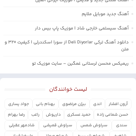
آهنگ سنتی جدید و قدیمی | موزیک ایرانی اصیل
آهنگ جدید موبایل ملایم
آهنگ سیستمی خارجی شاد | موزیک پاپ بیس دار
دانلود آهنگ ترکی Deli Diyorlar از سورا اسکندرلی | کیفیت ۳۲۰ و
متن
ریمیکس محسن لرستانی غمگین – سایت موزیک تو
لیست خوانندگان
آرون افشار
اندی
بیژن مرتضوی
بهنام بانی
جواد یساری
حسن شماعی زاده
حمید عسکری
داریوش
راغب
رضا بهرام
سندی
سیاوش شمس
سیاوش قمیشی
شادمهر عقیلی