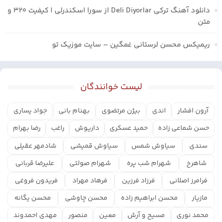
دانلود آهنگ ترکی Deli Diyorlar از سورا اسکندرلی | کیفیت ۳۲۰ و
متن
ریمیکس محسن لرستانی غمگین – سایت موزیک تو
لیست خوانندگان
آرون افشار
اندی
بیژن مرتضوی
بهنام بانی
جواد یساری
حسن شماعی زاده
حمید عسکری
داریوش
راغب
رضا بهرام
سندی
سیاوش شمس
سیاوش قمیشی
شادمهر عقیلی
شاهرخ
شهرام شب پره
شهرام صولتی
علیرضا قربانی
فرامرز اصلانی
فرزاد فرزین
فرهاد مهراد
فریدون فروغی
مازیار
محسن ابراهیم زاده
محسن چاوشی
محسن یگانه
محمد نوری
مسیح و آرش
معین
منصور
مهدی احمدوند