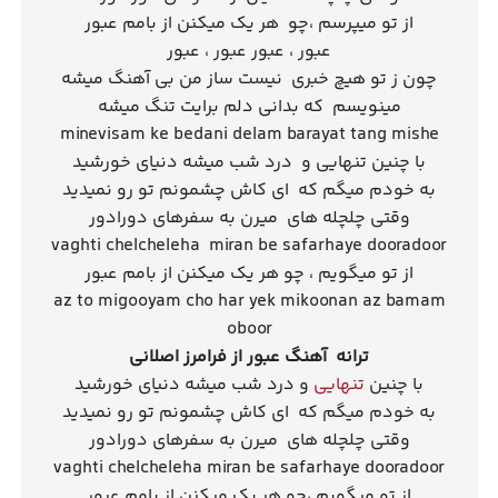
از تو میپرسم ،چو هر یک میکنن از بامم عبور
عبور ، عبور عبور ، عبور
چون ز تو هیچ خبری نیست ساز من بی آهنگ میشه
مینویسم که بدانی دلم برایت تنگ میشه
minevisam ke bedani delam barayat tang mishe
با چنین تنهایی و درد شب میشه دنیای خورشید
به خودم میگم که ای کاش چشمونم تو رو نمیدید
وقتی چلچله های میرن به سفرهای دورادور
vaghti chelcheleha miran be safarhaye dooradoor
از تو میگویم ، چو هر یک میکنن از بامم عبور
az to migooyam cho har yek mikoonan az bamam
oboor
ترانه آهنگ عبور از فرامرز اصلانی
با چنین
تنهایی
و درد شب میشه دنیای خورشید
به خودم میگم که ای کاش چشمونم تو رو نمیدید
وقتی چلچله های میرن به سفرهای دورادور
vaghti chelcheleha miran be safarhaye dooradoor
از تو میگویم ،چو هر یک میکنن از بامم عبور